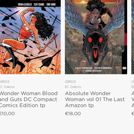
COMICS
COMICS
C
DC Comics
DC Comics
D
Vendor:
Vendor:
V
Wonder Woman Blood
Absolute Wonder
and Guts DC Compact
Woman vol 01 The Last
Comics Edition tp
Amazon tp
€10,00
€18,00
€
Regular price
Regular price
R