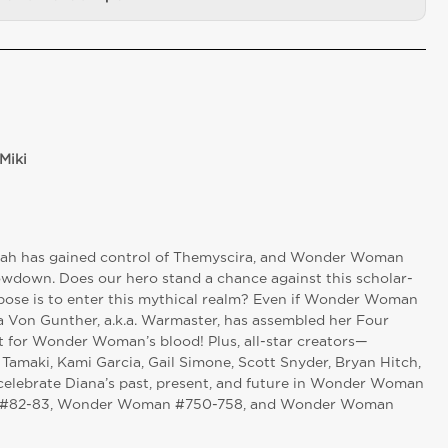
Miki
eetah has gained control of Themyscira, and Wonder Woman
owdown. Does our hero stand a chance against this scholar-
ose is to enter this mythical realm? Even if Wonder Woman
a Von Gunther, a.k.a. Warmaster, has assembled her Four
for Wonder Woman’s blood! Plus, all-star creators—
 Tamaki, Kami Garcia, Gail Simone, Scott Snyder, Bryan Hitch,
celebrate Diana’s past, present, and future in Wonder Woman
 #82-83, Wonder Woman #750-758, and Wonder Woman