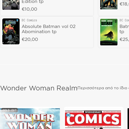
Edition tp
Regu
€18
Regular price
€10,00
DC Comics
DC Co
Vendor:
Vend
Absolute Batman vol 02
Batm
Abomination tp
tp
Regular price
€20,00
Regu
€25
Wonder Woman Realm
Περισσότερα από το ίδιο
SOLD OUT