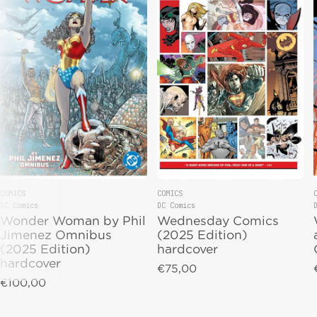
COMICS
COMICS
DC Comics
DC Comics
Vendor:
Vendor:
Wonder Woman by Phil
Wednesday Comics
Jimenez Omnibus
(2025 Edition)
(2025 Edition)
hardcover
hardcover
€75,00
Regular price
€100,00
Regular price