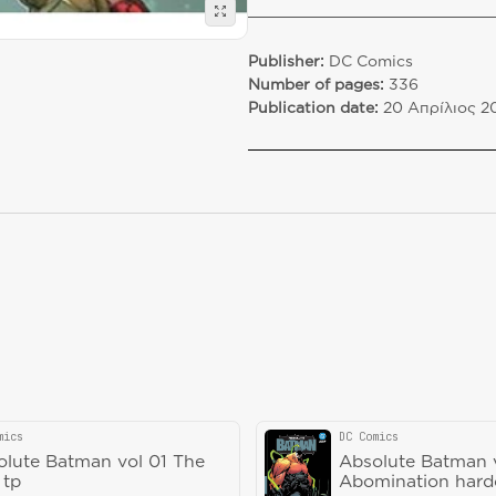
Publisher:
DC Comics
Number of pages:
336
Publication date:
20 Απρίλιος 2
mics
DC Comics
or:
Vendor:
olute Batman vol 01 The
Absolute Batman 
 tp
Abomination hard