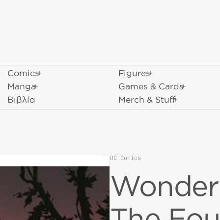
Comics
Figures
Manga
Games & Cards
Βιβλία
Merch & Stuff
DC Comics
Vendor:
Wonder
The Fo