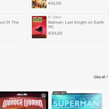
Regular price
€10,00
DC Comics
Vendor:
vol 01 The
Batman: Last Knight on Earth
HC
Regular price
€30,00
View all
SOLD OUT