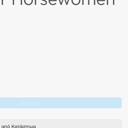
Sold out
η από
Κατάστημα