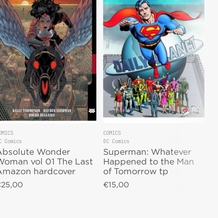
OMICS
COMICS
C Comics
DC Comics
endor:
Vendor:
Absolute Wonder
Superman: Whatever
Woman vol 01 The Last
Happened to the Man
Amazon hardcover
of Tomorrow tp
25,00
€15,00
egular price
Regular price