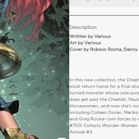
Description
W
ritten by Various
Art by Various
Cover by Robson Rocha, Danny 
In this new collection, the Ch
must return home for a final sh
turned-monster whose sole purp
does get past the Cheetah, Paul
Horsewomen…and now she’s out 
including Colleen Doran, Mariko
and Greg Rucka—join forces to 
#750! Collects Wonder Woman
Annual #3.