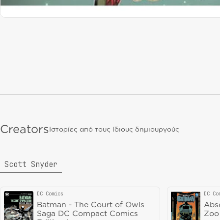
Creators
Ιστορίες από τους ίδιους δημιουργούς
Scott Snyder
DC Comics
DC Co
Vendor:
Vend
Batman - The Court of Owls
Abs
Saga DC Compact Comics
Zoo