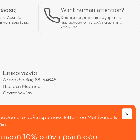
τώσεις
Want human attention?
εις Cosmic
Κοσμικα κορίτσια και αγορια σε
ι να περιμένεις
περιμενουν στην αλλη ακρη της
γραμμης
Επικοινωνία
Αλεξανδρείας 68, 54645
Περιοχή Μαρτίου
Θεσσαλονίκη
T: +30 23130 39190
E: info@cosmicrealms.gr
ράψου στο καλύτερο newsletter του Multiverse &
δισε
πτωση 10% στην πρώτη σου