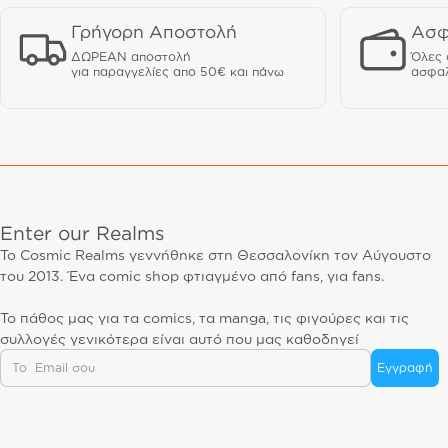
Γρήγορη Αποστολή
Ασφ
ΔΩΡΕΑΝ αποστολή
Όλες 
για παραγγελίες απο 50€ και πάνω
ασφαλ
Enter our Realms
Το Cosmic Realms γεννήθηκε στη Θεσσαλονίκη τον Αύγουστο
του 2013. Ένα comic shop φτιαγμένο από fans, για fans.
Το πάθος μας για τα comics, τα manga, τις φιγούρες και τις
συλλογές γενικότερα είναι αυτό που μας καθοδηγεί
Email
Εγγραφή