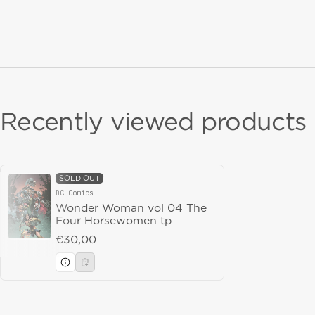
Recently viewed products
SOLD OUT
DC Comics
Vendor:
Wonder Woman vol 04 The
Four Horsewomen tp
Regular price
€30,00