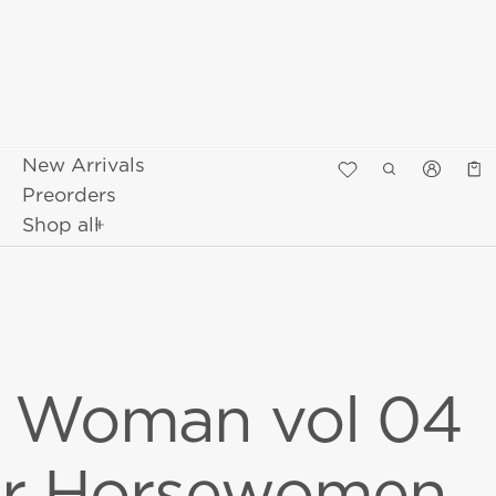
New Arrivals
Κα
0 π
Preorders
Shop all
 Woman vol 04
ur Horsewomen