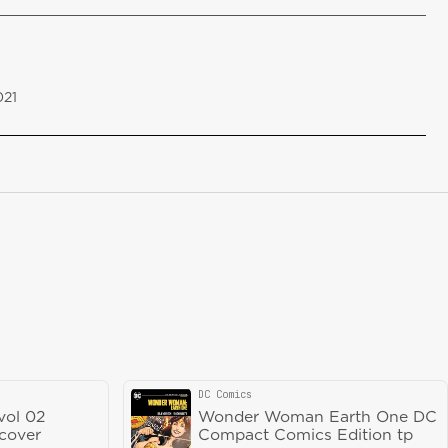
021
DC Comics
Vendor:
vol 02
Wonder Woman Earth One DC
cover
Compact Comics Edition tp