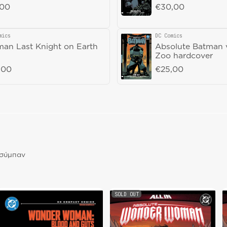
lar price
,00
Regular price
€30,00
mics
DC Comics
or:
Vendor:
an Last Knight on Earth
Absolute Batman 
Zoo hardcover
lar price
,00
Regular price
€25,00
 σύμπαν
SOLD OUT