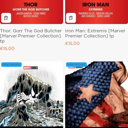
Thor: Gorr The God Butcher
Iron Man: Extremis [Marvel
[Marvel Premier Collection]
Premier Collection] tp
tp
Regular price
€15,00
Regular price
€15,00
PREORDER
PREORDER