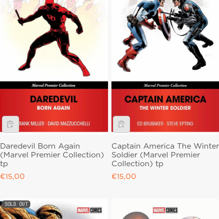
Daredevil Born Again
Captain America The Winter
(Marvel Premier Collection)
Soldier (Marvel Premier
tp
Collection) tp
Regular price
€15,00
Regular price
€15,00
SOLD OUT