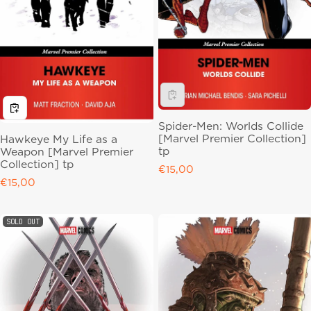
Spider-Men: Worlds Collide
[Marvel Premier Collection]
Hawkeye My Life as a
tp
Weapon [Marvel Premier
Collection] tp
Regular price
€15,00
Regular price
€15,00
SOLD OUT