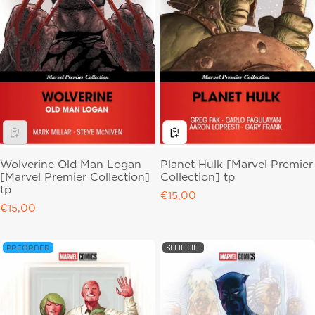
Wolverine Old Man Logan
Planet Hulk [Marvel Premier
[Marvel Premier Collection]
Collection] tp
tp
Regular price
€15,00
Regular price
€15,00
SOLD OUT
PREORDER