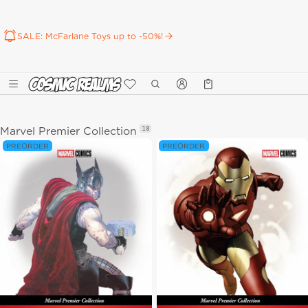
SALE: McFarlane Toys up to -50%!
Καλάθι
0 προϊόντα
18
Marvel Premier Collection
PREORDER
PREORDER