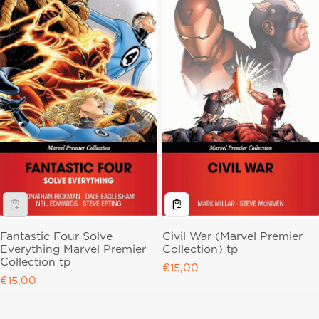
Fantastic Four Solve
Civil War (Marvel Premier
Everything Marvel Premier
Collection) tp
Collection tp
Regular price
€15,00
Regular price
€15,00