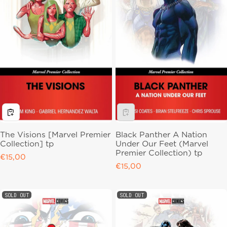
The Visions [Marvel Premier
Black Panther A Nation
Collection] tp
Under Our Feet (Marvel
Premier Collection) tp
Regular price
€15,00
Regular price
€15,00
SOLD OUT
SOLD OUT