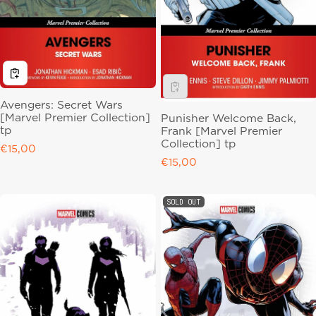
Avengers: Secret Wars
[Marvel Premier Collection]
Punisher Welcome Back,
tp
Frank [Marvel Premier
Collection] tp
Regular price
€15,00
Regular price
€15,00
SOLD OUT