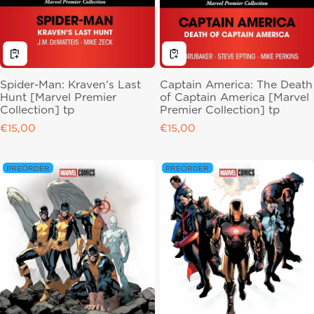
Spider-Man: Kraven's Last
Captain America: The Death
Hunt [Marvel Premier
of Captain America [Marvel
Collection] tp
Premier Collection] tp
Regular price
€15,00
Regular price
€15,00
PREORDER
PREORDER