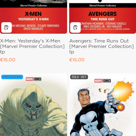
X-Men: Yesterday's X-Men
Avengers: Time Runs Out
[Marvel Premier Collection]
[Marvel Premier Collection]
tp
tp
Regular price
€15,00
Regular price
€15,00
SOLD OUT
PREORDER