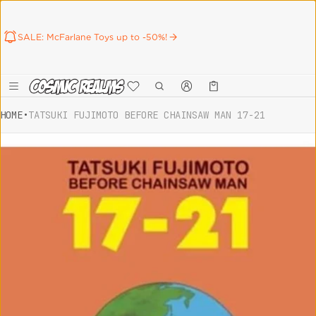
SALE: McFarlane Toys up to -50%!
Καλάθι
0 προϊόντα
HOME
•
TATSUKI FUJIMOTO BEFORE CHAINSAW MAN 17-21
ct information