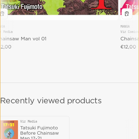
NGA
MANGA
z Media
Viz Comics
endor:
Vendor:
hainsaw Man vol 01
Chains
gular price
12,00
Regular 
€12,00
Recently viewed products
Viz Media
Vendor:
Tatsuki Fujimoto
Before Chainsaw
Man 17-21