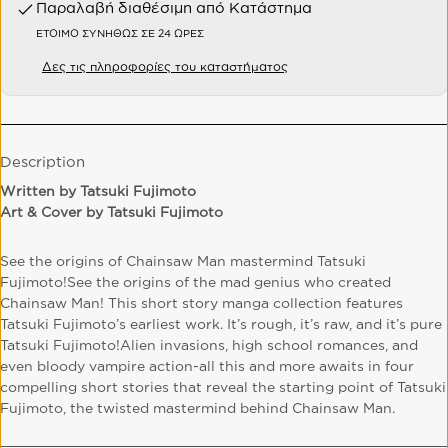
Παραλαβή διαθέσιμη από
Κατάστημα
ΈΤΟΙΜΟ ΣΥΝΉΘΩΣ ΣΕ 24 ΏΡΕΣ
Δες τις πληροφορίες του καταστήματος
Description
Written by Tatsuki Fujimoto
Art & Cover by Tatsuki Fujimoto
See the origins of Chainsaw Man mastermind Tatsuki
Fujimoto!See the origins of the mad genius who created
Chainsaw Man! This short story manga collection features
Tatsuki Fujimoto’s earliest work. It’s rough, it’s raw, and it’s pure
Tatsuki Fujimoto!Alien invasions, high school romances, and
even bloody vampire action-all this and more awaits in four
compelling short stories that reveal the starting point of Tatsuki
Fujimoto, the twisted mastermind behind Chainsaw Man.