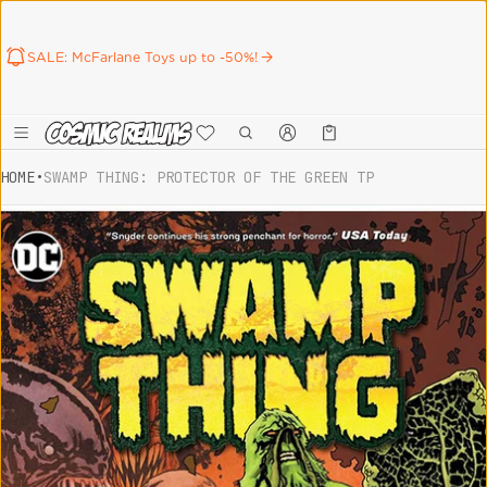
SALE: McFarlane Toys up to -50%!
Καλάθι
0 προϊόντα
HOME
•
SWAMP THING: PROTECTOR OF THE GREEN TP
ct information