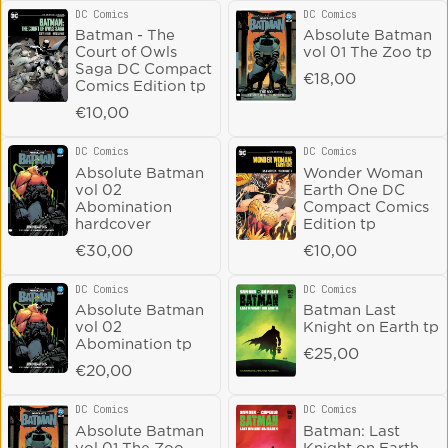
DC Comics
DC Comics
Vendor:
Vendor:
Batman - The
Absolute Batman
Court of Owls
vol 01 The Zoo tp
Saga DC Compact
Regular price
€18,00
Comics Edition tp
Regular price
€10,00
DC Comics
DC Comics
Vendor:
Vendor:
Absolute Batman
Wonder Woman
vol 02
Earth One DC
Abomination
Compact Comics
hardcover
Edition tp
Regular price
€30,00
Regular price
€10,00
DC Comics
DC Comics
Vendor:
Vendor:
Absolute Batman
Batman Last
vol 02
Knight on Earth tp
Abomination tp
Regular price
€25,00
Regular price
€20,00
DC Comics
DC Comics
Vendor:
Vendor:
Absolute Batman
Batman: Last
vol 01 The Zoo
Knight on Earth