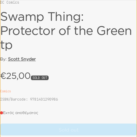
DC Comics
Vendor:
Swamp Thing:
Protector of the Green
tp
By:
Scott Snyder
€25,00
Regular price
SOLD OUT
Comics
ISBN/Barcode: 9781401290986
Εκτός αποθέματος
Sold out