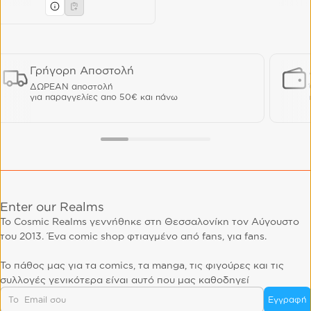
Γρήγορη Αποστολή
ΔΩΡΕΑΝ αποστολή
για παραγγελίες απο 50€ και πάνω
Enter our Realms
Το Cosmic Realms γεννήθηκε στη Θεσσαλονίκη τον Αύγουστο
του 2013. Ένα comic shop φτιαγμένο από fans, για fans.
Το πάθος μας για τα comics, τα manga, τις φιγούρες και τις
συλλογές γενικότερα είναι αυτό που μας καθοδηγεί
Email
Εγγραφή