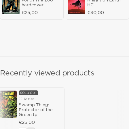
hardcover
HC
Regular price
€25,00
Regular price
€30,00
Recently viewed products
SOLD OUT
DC Comics
Vendor:
Swamp Thing:
Protector of the
Green tp
Regular price
€25,00