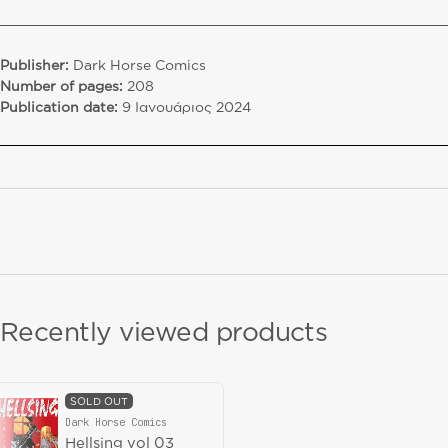
Publisher:
Dark Horse Comics
Number of pages:
208
Publication date:
9 Ιανουάριος 2024
Recently viewed products
SOLD OUT
Dark Horse Comics
Vendor:
Hellsing vol 03