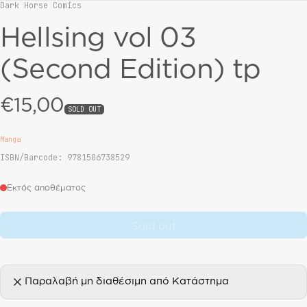
Dark Horse Comics
Vendor:
Hellsing vol 03
(Second Edition) tp
€15,00
Regular price
SOLD OUT
Manga
ISBN/Barcode: 9781506738529
Εκτός αποθέματος
Sold out
Παραλαβή μη διαθέσιμη από
Κατάστημα