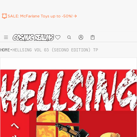
SALE: McFarlane Toys up to -50%!
Καλάθι
0 προϊόντα
HOME
•
HELLSING VOL 03 (SECOND EDITION) TP
ct information