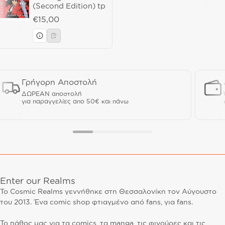
(Second Edition) tp
Regular price
€15,00
Γρήγορη Αποστολή
ΔΩΡΕΑΝ αποστολή
για παραγγελίες απο 50€ και πάνω
Enter our Realms
Το Cosmic Realms γεννήθηκε στη Θεσσαλονίκη τον Αύγουστο
του 2013. Ένα comic shop φτιαγμένο από fans, για fans.
Το πάθος μας για τα comics, τα manga, τις φιγούρες και τις