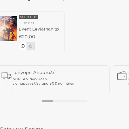
SOLD OUT
DC Comics
Vendor:
Event Leviathan tp
Regular price
€20,00
Γρήγορη Αποστολή
ΔΩΡΕΑΝ αποστολή
για παραγγελίες απο 50€ και πάνω