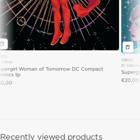
MICS
COMICS
 Comics
endor:
DC Comics
Vendor:
upergirl Woman of Tomorrow DC Compact
Superg
omics tp
Regular 
€20,00
gular price
10,00
Recently viewed products