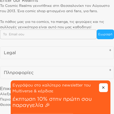
Enter our Realms
Το Cosmic Realms γεννήθηκε στη Θεσσαλονίκη τον Αύγουστο
του 2013. Ένα comic shop φτιαγμένο από fans, για fans.
Το πάθος μας για τα comics, τα manga, τις φιγούρες και τις
συλλογές γενικότερα είναι αυτό που μας καθοδηγεί
Email
Εγγραφή
Legal
Πληροφορίες
Εγγράψου στο καλύτερο newsletter του
Επικοινωνία
Multiverse & κέρδισε
Αλεξανδρείας 68, 54645
έκπτωση 10% στην πρώτη σου
Περιοχή Μαρτίου
παραγγελία 🎉
Θεσσαλονίκη