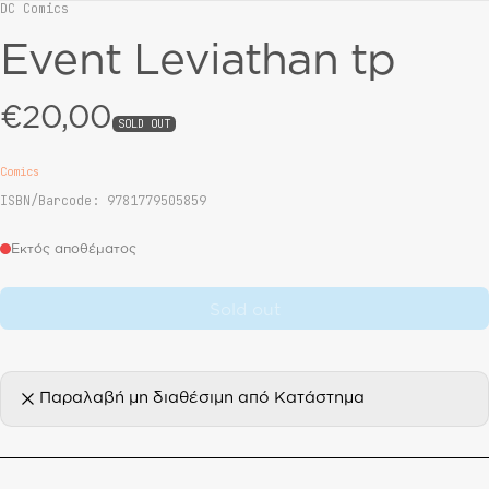
DC Comics
Vendor:
Event Leviathan tp
€20,00
Regular price
SOLD OUT
Comics
ISBN/Barcode: 9781779505859
Εκτός αποθέματος
Sold out
Παραλαβή μη διαθέσιμη από
Κατάστημα