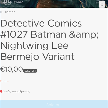
DC Comics
Vendor:
Detective Comics
#1027 Batman &amp;
Nightwing Lee
Bermejo Variant
€10,00
Regular price
SOLD OUT
Comics
Εκτός αποθέματος
Sold out