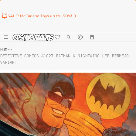
SALE: McFarlane Toys up to -50%!
Καλάθι
0 προϊόντα
HOME
•
DETECTIVE COMICS #1027 BATMAN & NIGHTWING LEE BERMEJO
VARIANT
ct information