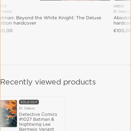
MICS
COMICS
 Comics
DC Comics
endor:
Vendor:
atman: Beyond the White Knight: The Deluxe
Absolut
dition hardcover
hardco
gular price
50,00
Regular 
€100,0
Recently viewed products
SOLD OUT
DC Comics
Vendor:
Detective Comics
#1027 Batman &
Nightwing Lee
Bermejo Variant