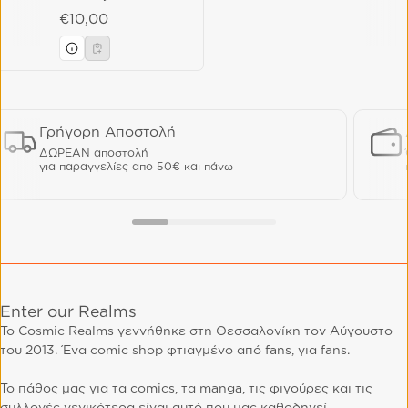
Regular price
€10,00
Γρήγορη Αποστολή
ΔΩΡΕΑΝ αποστολή
για παραγγελίες απο 50€ και πάνω
Enter our Realms
Το Cosmic Realms γεννήθηκε στη Θεσσαλονίκη τον Αύγουστο
του 2013. Ένα comic shop φτιαγμένο από fans, για fans.
Το πάθος μας για τα comics, τα manga, τις φιγούρες και τις
συλλογές γενικότερα είναι αυτό που μας καθοδηγεί