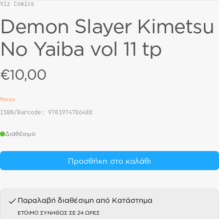
Viz Comics
Vendor:
Demon Slayer Kimetsu
No Yaiba vol 11 tp
€10,00
Regular price
Manga
ISBN/Barcode: 9781974706488
Διαθέσιμο
Προσθήκη στο καλάθι
Παραλαβή διαθέσιμη από
Κατάστημα
ΈΤΟΙΜΟ ΣΥΝΉΘΩΣ ΣΕ 24 ΏΡΕΣ