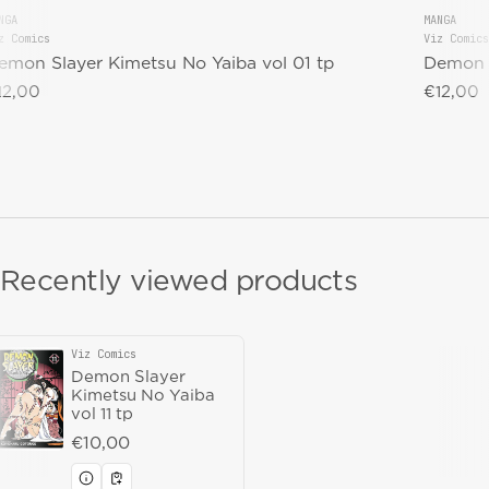
NGA
MANGA
z Comics
Viz Comics
endor:
Vendor:
emon Slayer Kimetsu No Yaiba vol 01 tp
Demon S
gular price
12,00
Regular 
€12,00
Recently viewed products
Viz Comics
Vendor:
Demon Slayer
Kimetsu No Yaiba
vol 11 tp
Regular price
€10,00