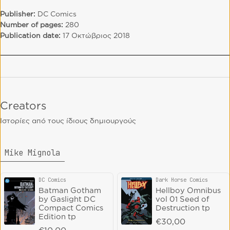
Publisher:
DC Comics
Number of pages:
280
Publication date:
17 Οκτώβριος 2018
Creators
Ιστορίες από τους ίδιους δημιουργούς
Mike Mignola
DC Comics
Dark Horse Comics
Vendor:
Vendor:
Batman Gotham
Hellboy Omnibus
by Gaslight DC
vol 01 Seed of
Compact Comics
Destruction tp
Edition tp
Regular price
€30,00
Regular price