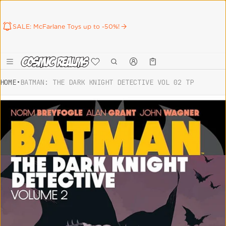
SALE: McFarlane Toys up to -50%!
Καλάθι
0 προϊόντα
HOME
•
BATMAN: THE DARK KNIGHT DETECTIVE VOL 02 TP
ct information