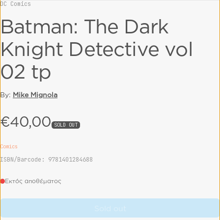
DC Comics
Vendor:
Batman: The Dark
Knight Detective vol
02 tp
By:
Mike Mignola
€40,00
Regular price
SOLD OUT
Comics
ISBN/Barcode: 9781401284688
Εκτός αποθέματος
Sold out