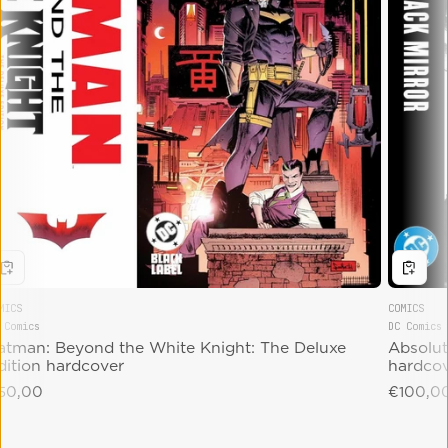
MICS
COMICS
 Comics
DC Comics
endor:
Vendor:
atman: Beyond the White Knight: The Deluxe
Absolut
dition hardcover
hardco
gular price
50,00
Regular 
€100,0