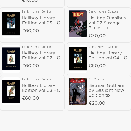
€10,00
Dark Horse Comics
Dark Horse Comics
Vendor:
Vendor:
Hellboy Library
Hellboy Omnibus
Edition vol 05 HC
vol 02 Strange
Places tp
Regular price
€60,00
Regular price
€30,00
Dark Horse Comics
Dark Horse Comics
Vendor:
Vendor:
Hellboy Library
Hellboy Library
Edition vol 02 HC
Edition vol 04 HC
Regular price
€60,00
Regular price
€60,00
Dark Horse Comics
DC Comics
Vendor:
Vendor:
Hellboy Library
Batman Gotham
Edition vol 03 HC
by Gaslight New
Edition tp
Regular price
€60,00
Regular price
€20,00