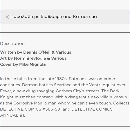
Παραλαβή μη διαθέσιμη από
Κατάστημα
Description
W
ritten by Dennis O’Neil & Various
Art by Norm Breyfogle & Various
Cover by Mike Mignola
In these tales from the late 1980s, Batman’s war on crime
continues. Batman battles Scarface and the Ventriloquist over
Fever, a new drug ravaging Gotham City’s streets. The Dark
Knight must then contend with a dangerous new villain known
as the Corrosive Man, a man whom he can’t even touch. Collects
DETECTIVE COMICS #583-591 and DETECTIVE COMICS
ANNUAL #1.