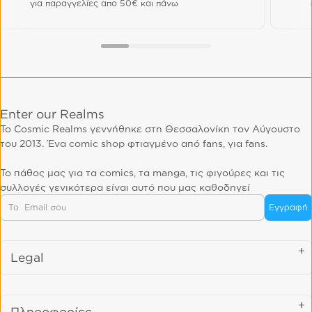
για παραγγελίες απο 50€ και πάνω
Enter our Realms
Το Cosmic Realms γεννήθηκε στη Θεσσαλονίκη τον Αύγουστο
του 2013. Ένα comic shop φτιαγμένο από fans, για fans.
Το πάθος μας για τα comics, τα manga, τις φιγούρες και τις
συλλογές γενικότερα είναι αυτό που μας καθοδηγεί
Email
Εγγραφή
Legal
Πληροφορίες